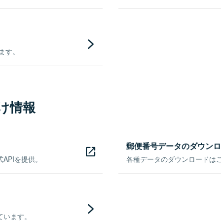
きます。
け情報
郵便番号データのダウンロ
APIを提供。
各種データのダウンロードはこち
ています。