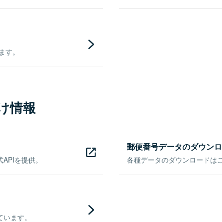
きます。
け情報
郵便番号データのダウンロ
APIを提供。
各種データのダウンロードはこち
ています。