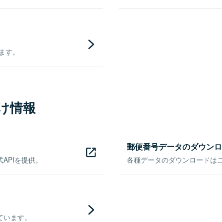
きます。
け情報
郵便番号データのダウンロ
APIを提供。
各種データのダウンロードはこち
ています。