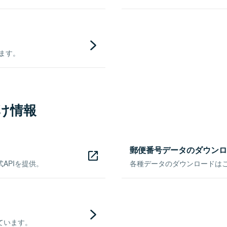
きます。
け情報
郵便番号データのダウンロ
APIを提供。
各種データのダウンロードはこち
ています。