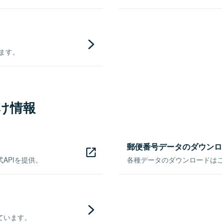
きます。
け情報
郵便番号データのダウンロ
APIを提供。
各種データのダウンロードはこち
ています。