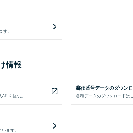
きます。
け情報
郵便番号データのダウンロ
APIを提供。
各種データのダウンロードはこち
ています。