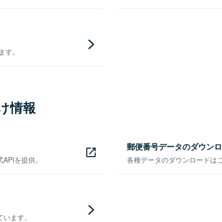
きます。
け情報
郵便番号データのダウンロ
APIを提供。
各種データのダウンロードはこち
ています。