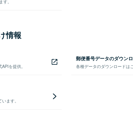
きます。
け情報
郵便番号データのダウンロ
APIを提供。
各種データのダウンロードはこち
ています。