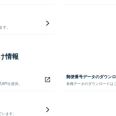
きます。
け情報
郵便番号データのダウンロ
APIを提供。
各種データのダウンロードはこち
ています。