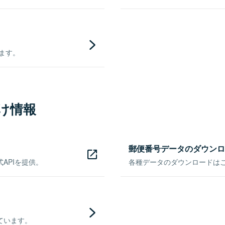
きます。
け情報
郵便番号データのダウンロ
APIを提供。
各種データのダウンロードはこち
ています。