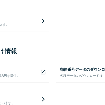
きます。
け情報
郵便番号データのダウンロ
APIを提供。
各種データのダウンロードはこち
ています。