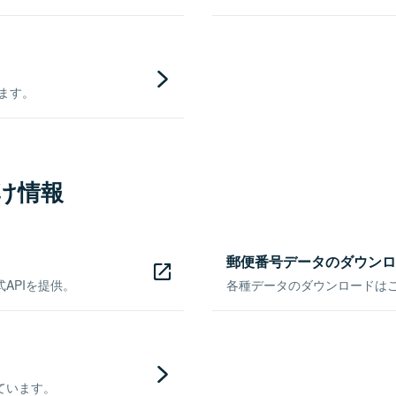
きます。
け情報
郵便番号データのダウンロ
APIを提供。
各種データのダウンロードはこち
ています。