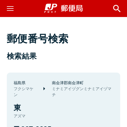
郵便番号検索
検索結果
福島県
南会津郡南会津町
フクシマケ
ミナミアイヅグンミナミアイヅマ
ン
チ
東
アズマ