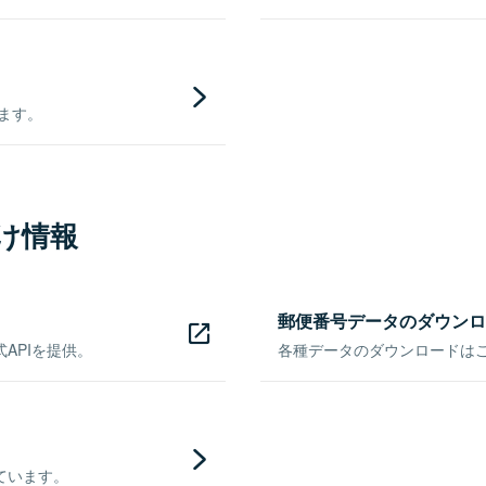
きます。
け情報
郵便番号データのダウンロ
APIを提供。
各種データのダウンロードはこち
ています。