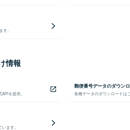
きます。
け情報
郵便番号データのダウンロ
APIを提供。
各種データのダウンロードはこち
ています。