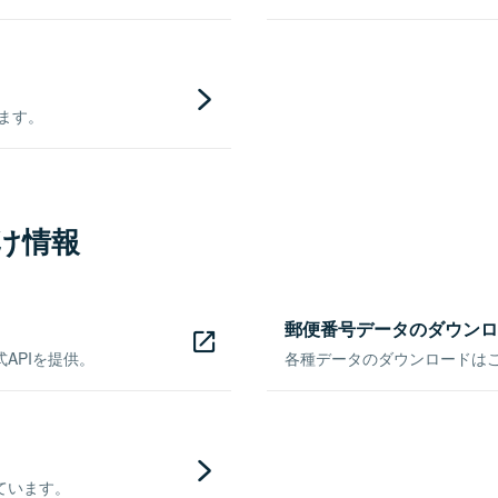
きます。
け情報
郵便番号データのダウンロ
APIを提供。
各種データのダウンロードはこち
ています。