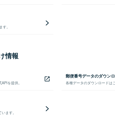
きます。
け情報
郵便番号データのダウンロ
APIを提供。
各種データのダウンロードはこち
ています。