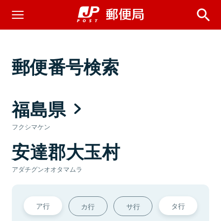
郵便番号検索
福島県
フクシマケン
安達郡大玉村
アダチグンオオタマムラ
ア行
タ行
カ行
サ行