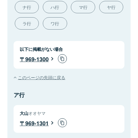
ナ行
ハ行
マ行
ヤ行
ラ行
ワ行
以下に掲載がない場合
969-1300
このページの先頭に戻る
ア行
大山
オオヤマ
969-1301