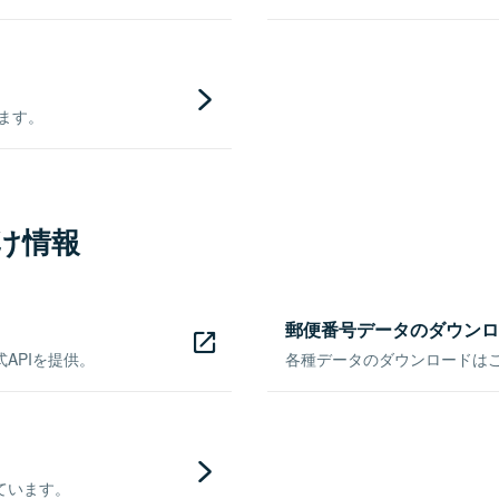
きます。
け情報
郵便番号データのダウンロ
APIを提供。
各種データのダウンロードはこち
ています。