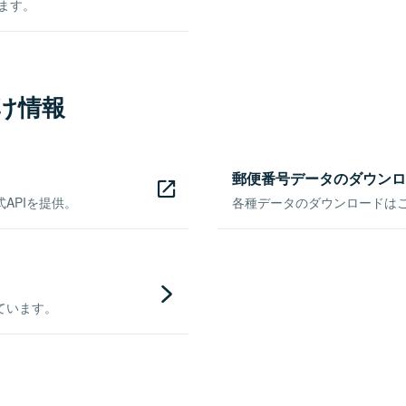
きます。
け情報
郵便番号データのダウンロ
APIを提供。
各種データのダウンロードはこち
ています。