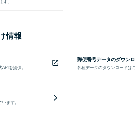
きます。
け情報
郵便番号データのダウンロ
APIを提供。
各種データのダウンロードはこち
ています。