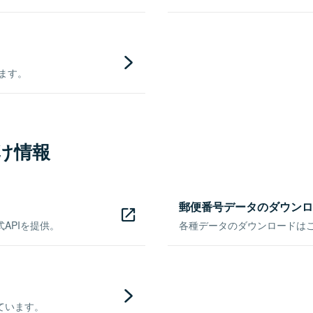
きます。
け情報
郵便番号データのダウンロ
APIを提供。
各種データのダウンロードはこち
ています。