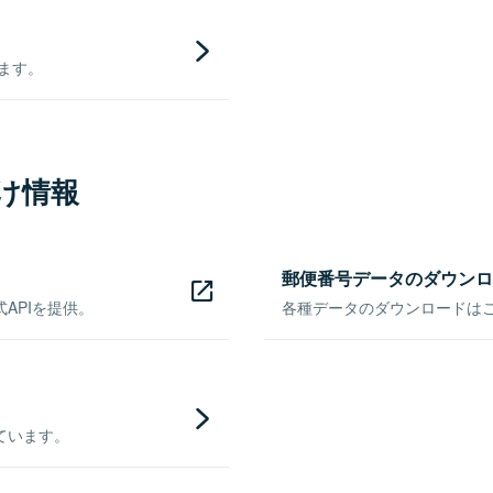
きます。
け情報
郵便番号データのダウンロ
APIを提供。
各種データのダウンロードはこち
ています。