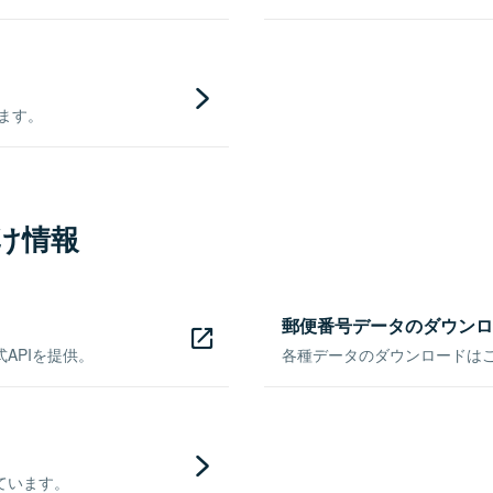
きます。
け情報
郵便番号データのダウンロ
APIを提供。
各種データのダウンロードはこち
ています。