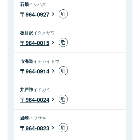
石畑
イシハタ
964-0927
板目沢
イタメザワ
964-0015
市海道
イチカイドウ
964-0914
井戸神
イドガミ
964-0024
岩崎
イワサキ
964-0823