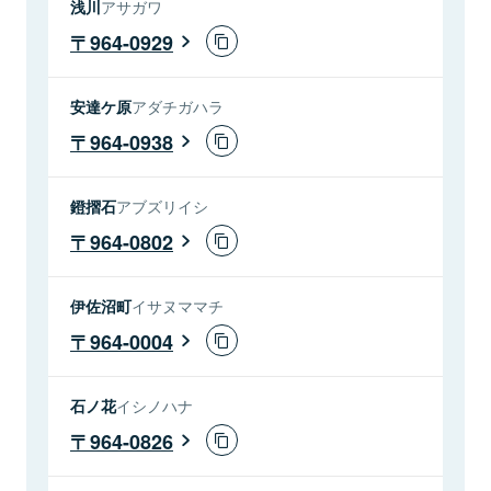
浅川
アサガワ
964-0929
安達ケ原
アダチガハラ
964-0938
鐙摺石
アブズリイシ
964-0802
伊佐沼町
イサヌママチ
964-0004
石ノ花
イシノハナ
964-0826