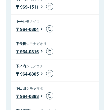
969-1511
下平
シモタイラ
964-0804
下長折
シモナガオリ
964-0316
下ノ内
シモノウチ
964-0805
下山田
シモヤマダ
964-0883