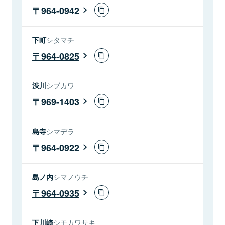
964-0942
下町
シタマチ
964-0825
渋川
シブカワ
969-1403
島寺
シマデラ
964-0922
島ノ内
シマノウチ
964-0935
下川崎
シモカワサキ