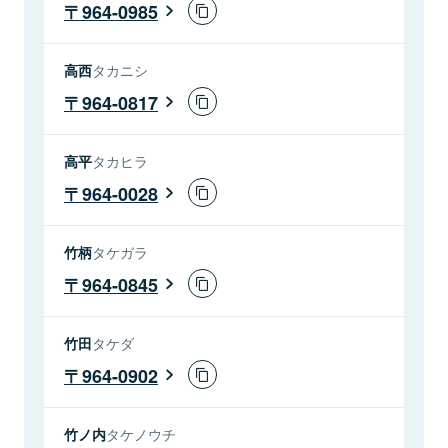
964-0985
高西
タカニシ
964-0817
高平
タカヒラ
964-0028
竹柄
タケガラ
964-0845
竹田
タケダ
964-0902
竹ノ内
タケノウチ