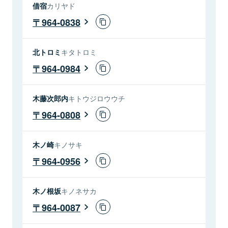
借宿
カリヤド
964-0838
北トロミ
キタトロミ
964-0984
木藤次郎内
キトウジロウウチ
964-0808
木ノ崎
キノサキ
964-0956
木ノ根坂
キノネサカ
964-0087