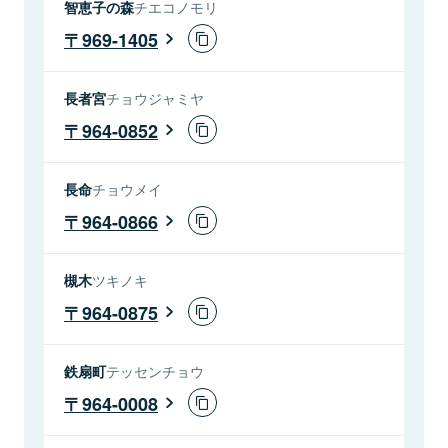
智恵子の森
チエコノモリ
969-1405
長者宮
チョウジャミヤ
964-0852
長命
チョウメイ
964-0866
槻木
ツキノキ
964-0875
鉄扇町
テッセンチョウ
964-0008