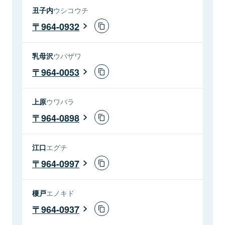
丑子内
ウシコウチ
964-0932
乳母沢
ウバザワ
964-0053
上原
ウワバラ
964-0898
江口
エグチ
964-0997
榎戸
エノキド
964-0937