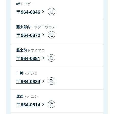
峠
トウゲ
964-0846
藤太郎内
トウタロウウチ
964-0872
藤之前
トウノマエ
964-0881
十神
トオガミ
964-0834
遠西
トオニシ
964-0814