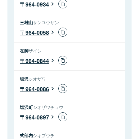
964-0934
三雄山
サンユウザン
964-0058
在師
ザイシ
964-0844
塩沢
シオザワ
964-0086
塩沢町
シオザワチョウ
964-0897
式部内
シキブウチ