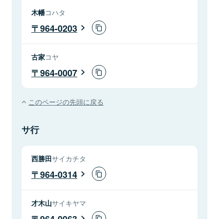
木幡
コハタ
964-0203
古家
コヤ
964-0007
このページの先頭に戻る
サ行
西勝田
サイカチタ
964-0314
才木山
サイキヤマ
964-0063