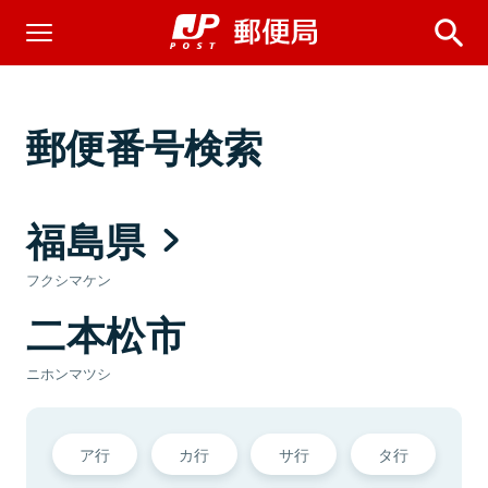
郵便番号検索
福島県
フクシマケン
二本松市
ニホンマツシ
ア行
カ行
サ行
タ行