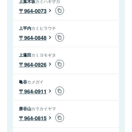
上葉木坂
カミハギザカ
964-0073
上平内
カミヒラウチ
964-0848
上蓬田
カミヨモギタ
964-0926
亀谷
カメガイ
964-0911
唐谷山
カラカイヤマ
964-0815