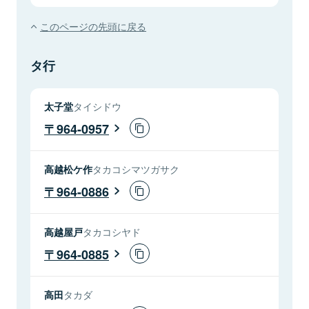
このページの先頭に戻る
タ行
太子堂
タイシドウ
964-0957
高越松ケ作
タカコシマツガサク
964-0886
高越屋戸
タカコシヤド
964-0885
高田
タカダ