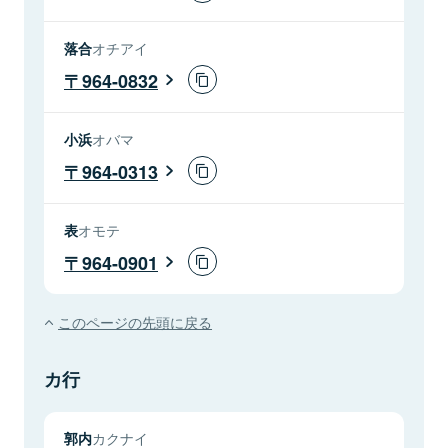
落合
オチアイ
964-0832
小浜
オバマ
964-0313
表
オモテ
964-0901
このページの先頭に戻る
カ行
郭内
カクナイ