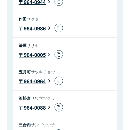
964-0944
作田
サクタ
964-0986
笹屋
ササヤ
964-0005
五月町
サツキチョウ
964-0964
沢松倉
サワマツクラ
964-0088
三合内
サンゴウウチ