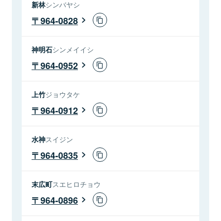
新林
シンバヤシ
964-0828
神明石
シンメイイシ
964-0952
上竹
ジョウタケ
964-0912
水神
スイジン
964-0835
末広町
スエヒロチョウ
964-0896