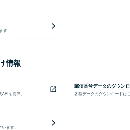
きます。
け情報
郵便番号データのダウンロ
APIを提供。
各種データのダウンロードはこち
ています。