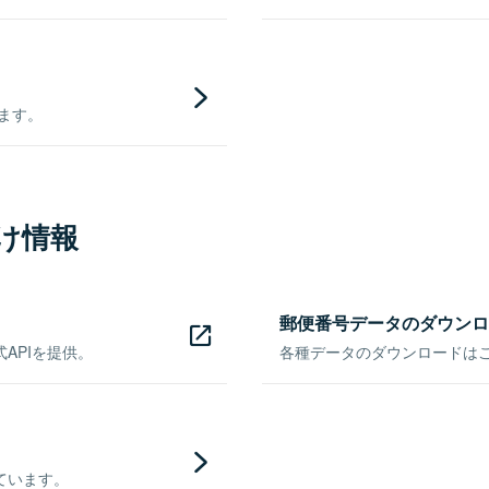
きます。
け情報
郵便番号データのダウンロ
APIを提供。
各種データのダウンロードはこち
ています。