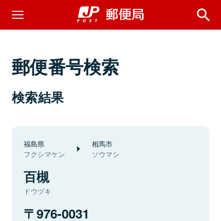
郵便番号検索
検索結果
福島県
相馬市
フクシマケン
ソウマシ
百槻
ドウヅキ
976-0031