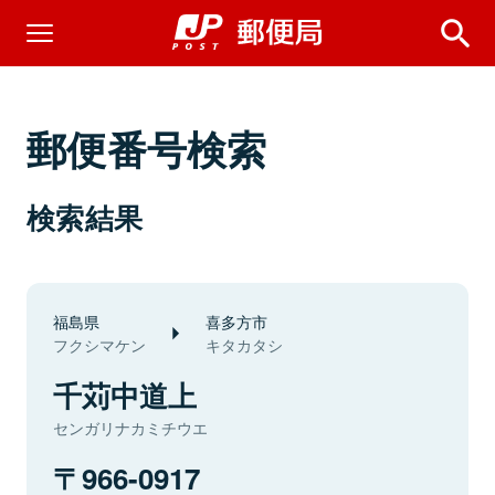
郵便番号検索
検索結果
福島県
喜多方市
フクシマケン
キタカタシ
千苅中道上
センガリナカミチウエ
966-0917