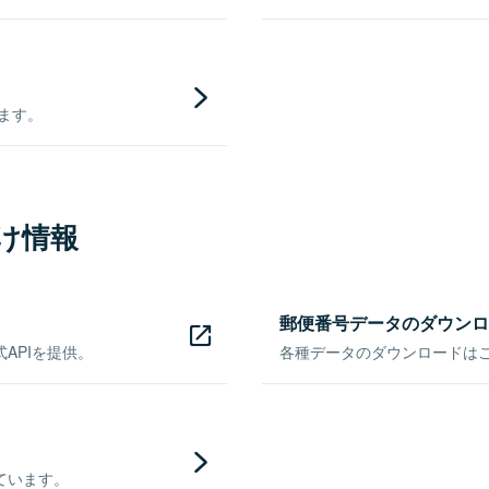
きます。
け情報
郵便番号データのダウンロ
APIを提供。
各種データのダウンロードはこち
ています。