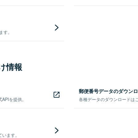
きます。
け情報
郵便番号データのダウンロ
APIを提供。
各種データのダウンロードはこち
ています。