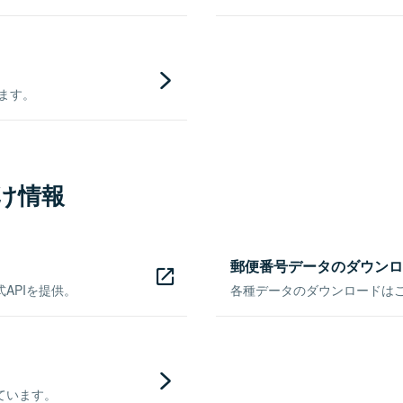
きます。
け情報
郵便番号データのダウンロ
APIを提供。
各種データのダウンロードはこち
ています。