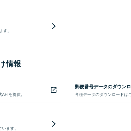
きます。
け情報
郵便番号データのダウンロ
APIを提供。
各種データのダウンロードはこち
ています。