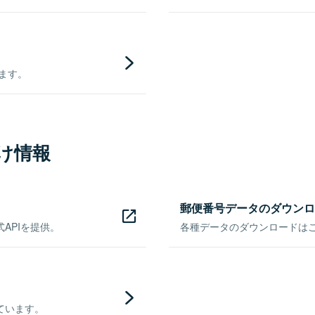
きます。
け情報
郵便番号データのダウンロ
APIを提供。
各種データのダウンロードはこち
ています。