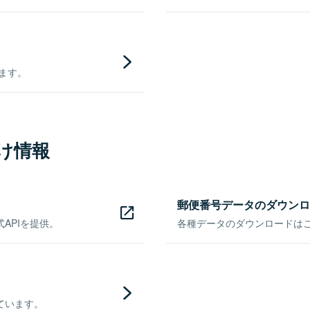
きます。
け情報
郵便番号データのダウンロ
APIを提供。
各種データのダウンロードはこち
ています。