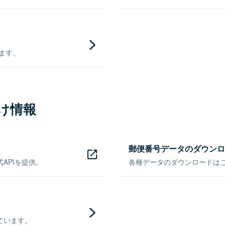
きます。
け情報
郵便番号データのダウンロ
APIを提供。
各種データのダウンロードはこち
ています。