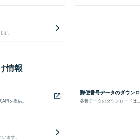
きます。
け情報
郵便番号データのダウンロ
APIを提供。
各種データのダウンロードはこち
ています。