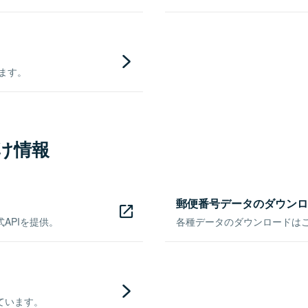
きます。
け情報
郵便番号データのダウンロ
APIを提供。
各種データのダウンロードはこち
ています。