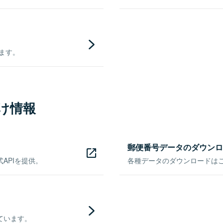
きます。
け情報
郵便番号データのダウンロ
APIを提供。
各種データのダウンロードはこち
ています。