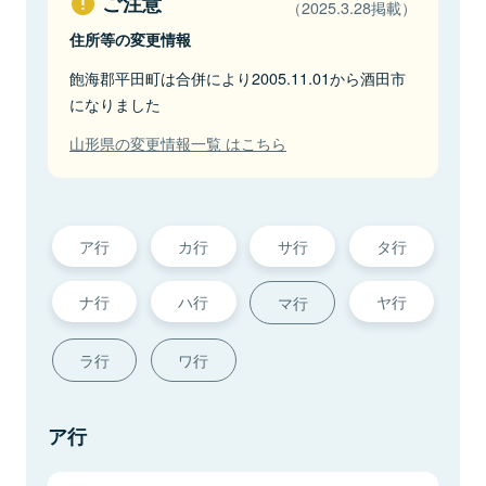
ご注意
（2025.3.28掲載）
住所等の変更情報
飽海郡平田町は合併により2005.11.01から酒田市
になりました
山形県の変更情報一覧 はこちら
ア行
カ行
サ行
タ行
ナ行
ハ行
ヤ行
マ行
ラ行
ワ行
ア行