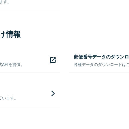
きます。
け情報
郵便番号データのダウンロ
APIを提供。
各種データのダウンロードはこち
ています。