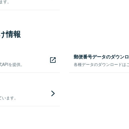
きます。
け情報
郵便番号データのダウンロ
APIを提供。
各種データのダウンロードはこち
ています。