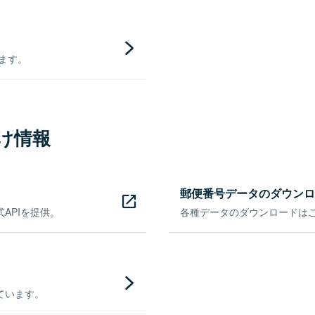
きます。
け情報
郵便番号データのダウンロ
APIを提供。
各種データのダウンロードはこち
ています。