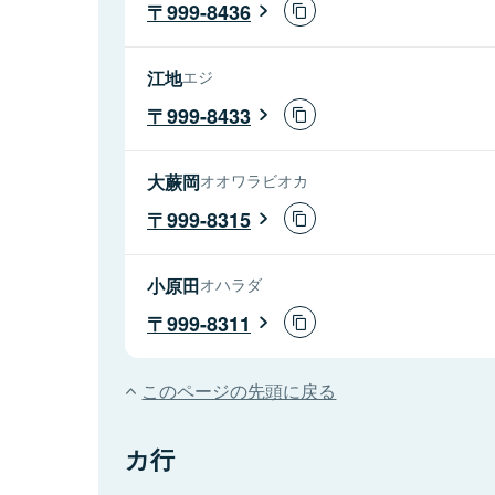
999-8436
江地
エジ
999-8433
大蕨岡
オオワラビオカ
999-8315
小原田
オハラダ
999-8311
このページの先頭に戻る
カ行