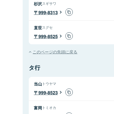
杉沢
スギサワ
999-8313
直世
スグセ
999-8525
このページの先頭に戻る
タ行
当山
トウヤマ
999-8523
富岡
トミオカ