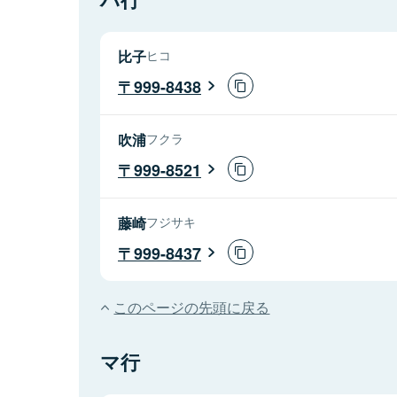
比子
ヒコ
999-8438
吹浦
フクラ
999-8521
藤崎
フジサキ
999-8437
このページの先頭に戻る
マ行