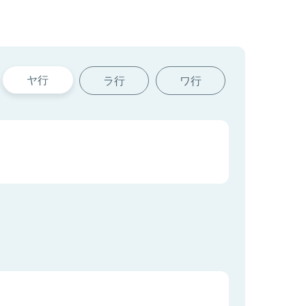
ヤ行
ラ行
ワ行