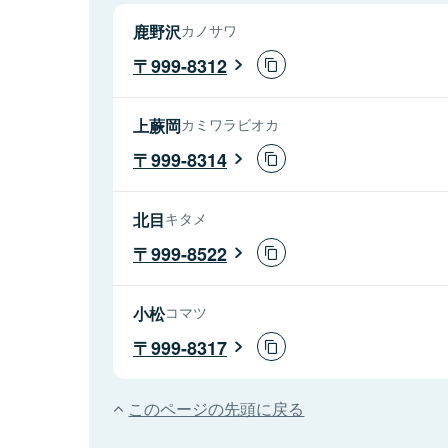
鹿野沢
カノサワ
999-8312
上蕨岡
カミワラビオカ
999-8314
北目
キタメ
999-8522
小松
コマツ
999-8317
このページの先頭に戻る