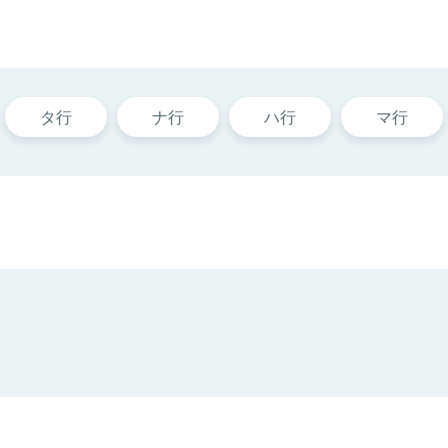
タ行
ナ行
ハ行
マ行