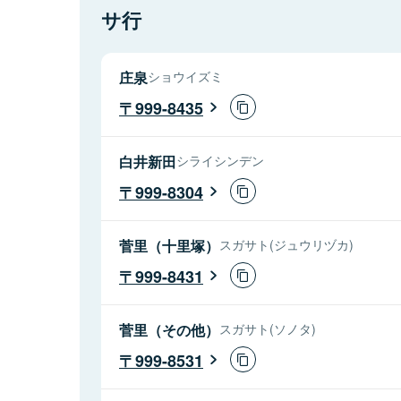
サ行
庄泉
ショウイズミ
999-8435
白井新田
シライシンデン
999-8304
菅里（十里塚）
スガサト(ジュウリヅカ)
999-8431
菅里（その他）
スガサト(ソノタ)
999-8531