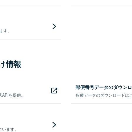
きます。
け情報
郵便番号データのダウンロ
APIを提供。
各種データのダウンロードはこち
ています。