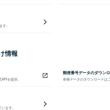
きます。
け情報
郵便番号データのダウンロ
APIを提供。
各種データのダウンロードはこち
ています。