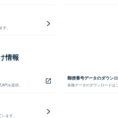
きます。
け情報
郵便番号データのダウンロ
APIを提供。
各種データのダウンロードはこち
ています。