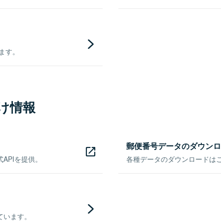
きます。
け情報
郵便番号データのダウンロ
APIを提供。
各種データのダウンロードはこち
ています。