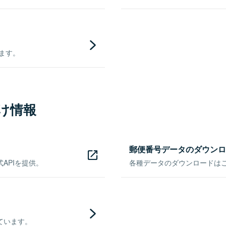
きます。
け情報
郵便番号データのダウンロ
APIを提供。
各種データのダウンロードはこち
ています。