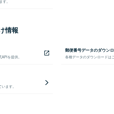
きます。
け情報
郵便番号データのダウンロ
APIを提供。
各種データのダウンロードはこち
ています。