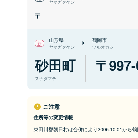
ヤマガタケン
山形県
鶴岡市
ヤマガタケン
ツルオカシ
砂田町
997-
スナダマチ
ご注意
住所等の変更情報
東田川郡朝日村は合併により2005.10.01か